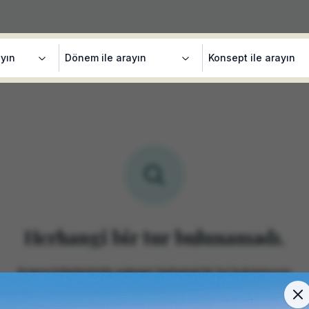
ayın
Dönem ile arayın
Konsept ile arayın
Herhangi bir tur bulunamadı.
Arama kriterlerinizle eşleşen herhangi bir tur bulunmuyor.
Lütfen arama kriterlerini değiştirerek yeniden aramayı deneyin.